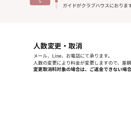
5
ガイドがクラブハウスにおりま
人数変更・取消
メール、Line、お電話にて承ります。
人数の変更により料金が変更しますので、差額
変更取消料対象の場合は、ご返金できない場
お支払い方法
銀行振込 または クレジットカード のいずれ
お申し込みフォームより請求書ご希望の場合