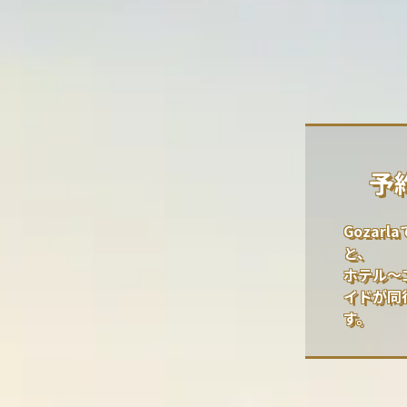
予
Gozar
と、
ホテル～
イドが同
す。