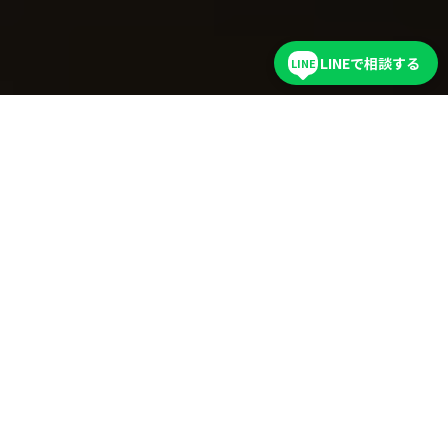
LINEで相談する
LINE
お申込みから予約までの流れ
ご連絡の手段はメール/Lineでのやり取りとなります。
お申込み