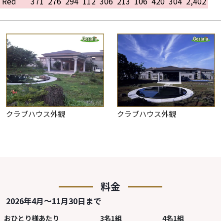
Red
371
276
294
112
306
213
106
420
304
2,402
クラブハウス外観
クラブハウス外観
料金
2026年4月～11月30日まで
おひとり様あたり
3名1組
4名1組