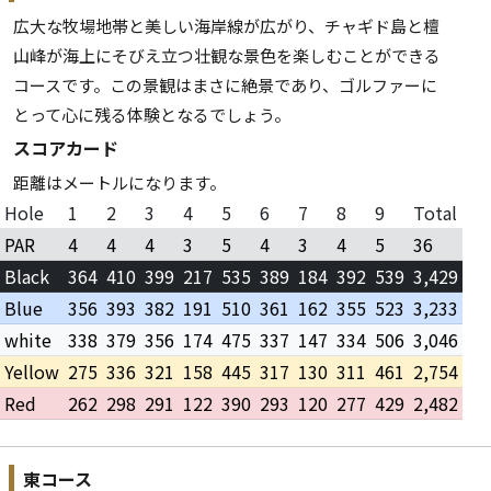
広大な牧場地帯と美しい海岸線が広がり、チャギド島と檀
山峰が海上にそびえ立つ壮観な景色を楽しむことができる
コースです。この景観はまさに絶景であり、ゴルファーに
とって心に残る体験となるでしょう。
スコアカード
距離はメートルになります。
Hole
1
2
3
4
5
6
7
8
9
Total
PAR
4
4
4
3
5
4
3
4
5
36
Black
364
410
399
217
535
389
184
392
539
3,429
Blue
356
393
382
191
510
361
162
355
523
3,233
white
338
379
356
174
475
337
147
334
506
3,046
Yellow
275
336
321
158
445
317
130
311
461
2,754
Red
262
298
291
122
390
293
120
277
429
2,482
東コース