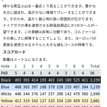
様々な寄生火山を一番近くで見ることができます。豊かな
木立に囲まれ、風が少ない環境でプレーすることができま
す。そのため、温かく居心地の良い雰囲気が広がります。
ナイアガラの滝を連想させる屏風岩周辺に4つのホールが一
望できます。この景観は非常に壮観であり、ゴルファーは
その美しさに感嘆することでしょう。 また、ヨーロッパの
貴族を連想させるホテルと大きな湖もコースの特徴です。
スコアカード
距離はメートルになります。
Hole
1
2
3
4
5
6
7
8
9
Total
PAR
5
4
4
3
4
4
3
5
4
36
Black
493
393
414
195
403
345
180
525
411
3,359
Blue
468
363
397
168
379
328
155
497
384
3,139
White
446
344
376
147
357
298
142
479
360
2,949
Yellow
412
319
342
127
325
254
130
439
333
2,681