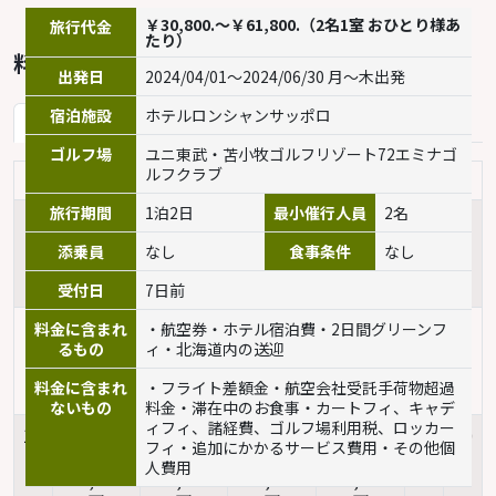
￥30,800.～￥61,800.（2名1室 おひとり様あ
旅行代金
たり）
料金
出発日
2024/04/01～2024/06/30 月～木出発
宿泊施設
ホテルロンシャンサッポロ
2024年4月
2024年5月
2024年6月
ゴルフ場
ユニ東武・苫小牧ゴルフリゾート72エミナゴ
ルフクラブ
日
月
火
水
木
金
土
旅行期間
1泊2日
最小催行人員
2名
1
2
3
4
5
6
G
H
H
I
添乗員
なし
食事条件
なし
41,800
41,800
41,800
45,800
円
円
円
円
受付日
7日前
7
8
9
10
11
12
13
料金に含まれ
・航空券・ホテル宿泊費・2日間グリーンフ
A
A
A
D
るもの
ィ・北海道内の送迎
30,800
30,800
30,800
33,800
料金に含まれ
・フライト差額金・航空会社受託手荷物超過
円
円
円
円
ないもの
料金・滞在中のお食事・カートフィ、キャデ
ィフィ、諸経費、ゴルフ場利用税、ロッカー
14
15
16
17
18
19
20
フィ・追加にかかるサービス費用・その他個
A
A
A
D
人費用
30,800
30,800
30,800
33,800